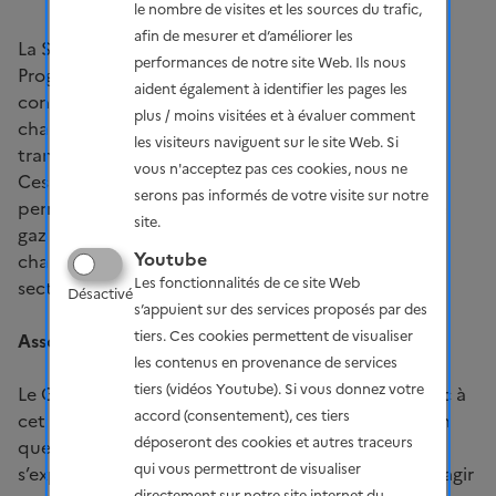
le nombre de visites et les sources du trafic,
afin de mesurer et d’améliorer les
La Stratégie nationale bas-carbone (SNBC) et la
performances de notre site Web. Ils nous
Programmation pluriannuelle de l’énergie (PPE)
aident également à identifier les pages les
constituent, avec le Plan national d’adaptation au
plus / moins visitées et à évaluer comment
changement climatique (PNACC), le socle de la
les visiteurs naviguent sur le site Web. Si
transition climatique et énergétique de la France.
vous n'acceptez pas ces cookies, nous ne
Ces trois documents de planification doivent lui
serons pas informés de votre visite sur notre
permettre de limiter au maximum ses émissions de
site.
gaz à effet de serre et de s’adapter aux effets du
Youtube
changement climatique. Ils concernent tous les
Les fonctionnalités de ce site Web
secteurs d’activité et sont révisés tous les 5 ans.
Désactivé
s’appuient sur des services proposés par des
tiers. Ces cookies permettent de visualiser
Associer le public
les contenus en provenance de services
tiers (vidéos Youtube). Si vous donnez votre
Le Gouvernement a fait le choix d’associer le public à
accord (consentement), ces tiers
cet exercice de programmation énergie-climat, afin
déposeront des cookies et autres traceurs
que chacun ait connaissance des objectifs, puisse
qui vous permettront de visualiser
s’exprimer sur les choix de politiques publiques et agir
directement sur notre site internet du