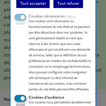
annoncé le lancement d’une concertation
Tout accepter
Tout refuser
préalable du public sur les troisièmes
Cookies nécessaires
éditions de la Stratégie nationale bas-
(requis)
Ces cookies sont nécessaires au
carbone (SNBC) et de la Programmation
Activé
fonctionnement du site Web et ne peuvent
pluriannuelle de l’Energie (PPE), qui sera
pas être désactivés dans nos systèmes. Ils
sont généralement établis en tant que
ouverte à partir du 4 novembre pour une
réponse à des actions que vous avez
durée de six semaines. Ces documents
effectuées et qui constituent une demande
stratégiques constituent la feuille de route
de services, telles que la définition de vos
préférences en matière de confidentialité, la
de la France pour conduire sa transition
connexion ou le remplissage de formulaires.
climatique et énergétique. Leur révision est
Vous pouvez configurer votre navigateur
prévue tous les cinq ans.
afin de bloquer ou être informé de
l'existence de ces cookies, mais certaines
parties du site Web peuvent être affectées.
Cookies d’audience
Planifier la transition climatique et énergétique
Ces cookies nous permettent de déterminer
Activé