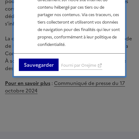
pour la transition à la hauteur de ses moyens, de ses
contenu hébergé par ces tiers ou de
compétences et de son impact. Des plateformes
partager nos contenus. Via ces traceurs, ces
dédiées, ouvertes à tous, permettront ainsi de
tiers collecteront et utiliseront vos données
s’informer et de déposer ses propositions.
de navigation pour des finalités qui leur sont
propres, conformément à leur politique de
La concertation publique est menée au titre du Code
confidentialité.
de l’environnement se tient sous la supervision de la
Commission nationale du débat public (CNDP).
À son issue, le Gouvernement procédera à l’analyse
Sauvegarder
Fourni par Orejime
des contributions et en publiera une synthèse.
Pour en savoir plus
:
Communiqué de presse du 17
octobre 2024