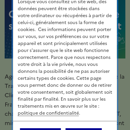
Lorsque vous consultez un site web, des
données peuvent être stockées dans
votre ordinateur ou récupérées à partir de
celui-ci, généralement sous la forme de
cookies. Ces informations peuvent porter
sur vous, sur vos préférences ou sur votre
appareil et sont principalement utilisées
pour s'assurer que le site web fonctionne
correctement. Parce que nous respectons
votre droit à la vie privée, nous vous
donnons la possibilité de ne pas autoriser
Agnès PANNIER-RUNACHER, ministre de la
certains types de cookies. Cette page
Transition écologique, de l’Énergie, du
vous permet donc de donner ou de retirer
votre consentement, soit globalement soit
Climat et de la Prévention des risques,
finalité par finalité. En savoir plus sur les
François DUROVRAY, ministre délégué
traitements mis en œuvre sur le site :
chargé des Transports, et Olga GIVERNET,
politique de confidentialité
.
ministre déléguée chargée de l’Energie, ont