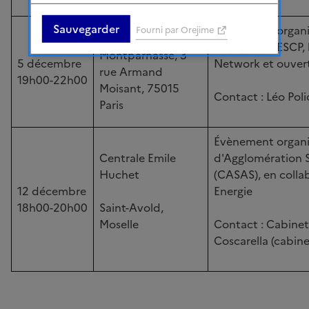
Fuveau
Sauvegarder
Évènement organisé
Fourni par Orejime
Campus ESCP de
engagé de l'ESCP, 
Montparnasse, 3
5 décembre
Network et ouvert
rue Armand
19h00-22h00
Moisant, 75015
Contact : Léo Poli
Paris
Évènement organ
Centrale Emile
d'Agglomération S
Huchet
(CASAS), en colla
12 décembre
Energie
18h00-20h00
Saint-Avold,
Moselle
Contact : Cabine
Coscarella (cabine