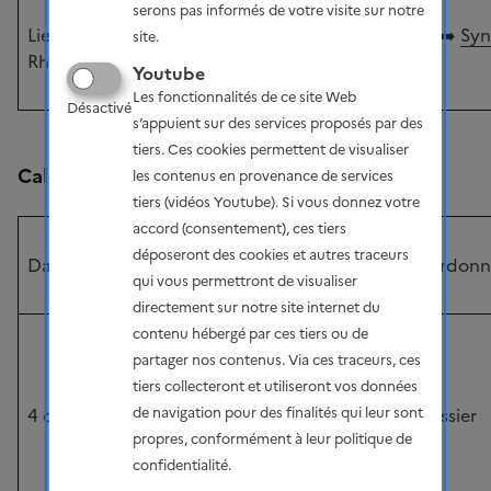
scénarios de
serons pas informés de votre visite sur notre
Lieu : Auvergne-
réduction des
➡️
Syn
site.
Rhône Alpes
émissions de gaz à
Youtube
effet de serre
Les fonctionnalités de ce site Web
Désactivé
s’appuient sur des services proposés par des
tiers. Ces cookies permettent de visualiser
Calendrier des réunions d'initiatives locales
les contenus en provenance de services
tiers (vidéos Youtube). Si vous donnez votre
accord (consentement), ces tiers
déposeront des cookies et autres traceurs
Date
Lieu
Nom et coordonné
qui vous permettront de visualiser
directement sur notre site internet du
bureau de Tenergie
contenu hébergé par ces tiers ou de
à Fuveau
partager nos contenus. Via ces traceurs, ces
Bureaux Arteparc
tiers collecteront et utiliseront vos données
4 décembre
de Fuveau – Bât A
Matthieu Tessier
de navigation pour des finalités qui leur sont
Lieu-dit Plan de
propres, conformément à leur politique de
Fabrique 13710
confidentialité.