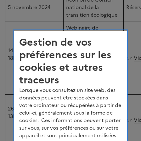
5 novembre 2024
national de la
Réser
transition écologique
Webinaire de
présentation de la
Gestion de vos
SNBC 3, de la PPE 3
14 novembre 2024
(dont son annexe, la
préférences sur les
18h00-20h00
SDMP 3) et de la
👉
Vid
cookies et autres
réponse du
Gouvernement à la
traceurs
concertation "mix
énergétique"
Lorsque vous consultez un site web, des
données peuvent être stockées dans
Tables rondes autour
votre ordinateur ou récupérées à partir de
26 novembre 2024
des enjeux de
celui-ci, généralement sous la forme de
13h30-17h00
financement de la
👉
Vid
cookies. Ces informations peuvent porter
transition et de
sur vous, sur vos préférences ou sur votre
sobriété /
appareil et sont principalement utilisées
transformations