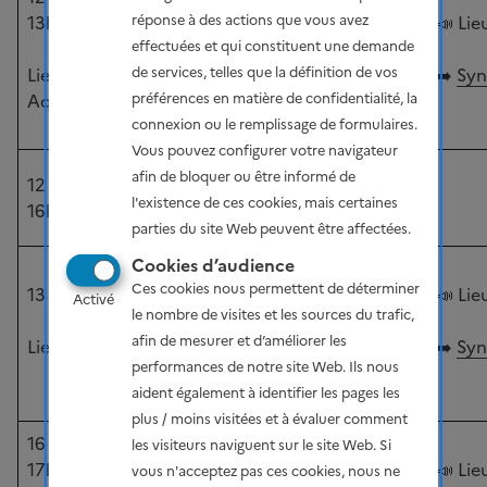
13h30-17h00
construction de
📣
Lie
réponse à des actions que vous avez
scénarios de
effectuées et qui constituent une demande
Lieu : Nouvelle-
réduction des
➡️
Syn
de services, telles que la définition de vos
Aquitaine
émissions de gaz à
préférences en matière de confidentialité, la
effet de serre
connexion ou le remplissage de formulaires.
Vous pouvez configurer votre navigateur
Webinaire de
afin de bloquer ou être informé de
12 décembre 2024
présentation du
l'existence de ces cookies, mais certaines
16h00-17h00
projet de SDMP 3
parties du site Web peuvent être affectées.
Cookies d’audience
Ateliers de
Ces cookies nous permettent de déterminer
13 décembre 2024
construction de
📣
Lie
Activé
le nombre de visites et les sources du trafic,
scénarios de
afin de mesurer et d’améliorer les
Lieu : Occitanie
réduction des
➡️
Syn
performances de notre site Web. Ils nous
émissions de gaz à
aident également à identifier les pages les
effet de serre
plus / moins visitées et à évaluer comment
16 décembre 2024
Ateliers de
les visiteurs naviguent sur le site Web. Si
17h00-20h00
construction de
📣
Lie
vous n'acceptez pas ces cookies, nous ne