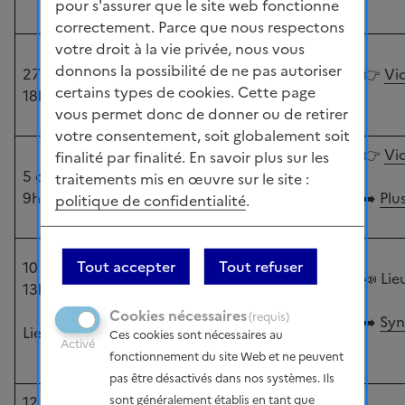
pour s'assurer que le site web fonctionne
sociétales
correctement. Parce que nous respectons
votre droit à la vie privée, nous vous
Webinaire de
donnons la possibilité de ne pas autoriser
27 novembre 2024
présentation du
👉
Vid
certains types de cookies. Cette page
18h00-18h45
simulateur France Net
vous permet donc de donner ou de retirer
Zéro de Carbone 4
votre consentement, soit globalement soit
Webinaire régional de
👉
Vid
finalité par finalité. En savoir plus sur les
5 décembre 2024
présentation SNBC-
traitements mis en œuvre sur le site :
9h00 à 11h00
PPE-PNACC (Pays de la
➡️
Plu
politique de confidentialité
.
Loire)
Ateliers de
Tout accepter
Tout refuser
10 décembre 2024
construction de
📣
Lie
13h30-17h30
scénarios de
Cookies nécessaires
(requis)
réduction des
➡️
Syn
Lieu : Ile de France
Ces cookies sont nécessaires au
émissions de gaz à
Activé
fonctionnement du site Web et ne peuvent
effet de serre
pas être désactivés dans nos systèmes. Ils
12 décembre 2024
Ateliers de
sont généralement établis en tant que