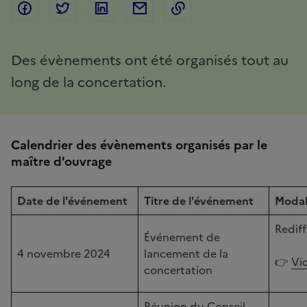
Facebook
Partager sur Twitter
Partager sur Linkedin
Courriel
Copier dans le presse
Des évènements ont été organisés tout au
long de la concertation.
Calendrier des évènements organisés par le
maître d'ouvrage
Date de l'événement
Titre de l'événement
Modal
Rediff
Événement de
4 novembre 2024
lancement de la
👉
Vid
concertation
Réunion du Conseil