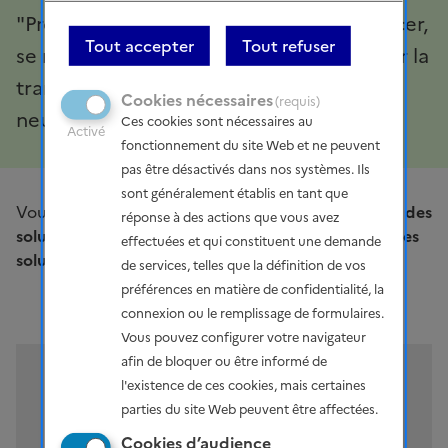
"Produire de l'énergie, se loger, se déplacer,
Tout accepter
Tout refuser
se nourrir, consommer : comment réussir la
transition énergétique et atteindre la
Cookies nécessaires
(requis)
neutralité carbone en 2050 ?".
Ces cookies sont nécessaires au
Activé
fonctionnement du site Web et ne peuvent
pas être désactivés dans nos systèmes. Ils
sont généralement établis en tant que
Vous pouvez réagir
à cette question en proposant des
réponse à des actions que vous avez
solutions concrètes, ou en donnant votre avis sur les
effectuées et qui constituent une demande
solutions proposées par d’autres
.
de services, telles que la définition de vos
préférences en matière de confidentialité, la
connexion ou le remplissage de formulaires.
Vous pouvez configurer votre navigateur
afin de bloquer ou être informé de
l'existence de ces cookies, mais certaines
parties du site Web peuvent être affectées.
Ce contenu est hébergé par un site
Cookies d’audience