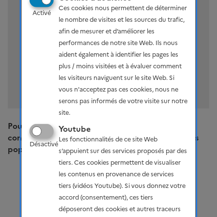
externe
Ces cookies nous permettent de déterminer
Activé
le nombre de visites et les sources du trafic,
En l'affichant vous acceptez les éventuels
afin de mesurer et d’améliorer les
cookies de ce site
performances de notre site Web. Ils nous
aident également à identifier les pages les
Gérer vos cookies
plus / moins visitées et à évaluer comment
les visiteurs naviguent sur le site Web. Si
vous n'acceptez pas ces cookies, nous ne
serons pas informés de votre visite sur notre
site.
Pour départager les propositions les plus
Youtube
controversées ou voter sur les propositions les plus
Les fonctionnalités de ce site Web
Désactivé
populaires
,
cliquer ici
.
s’appuient sur des services proposés par des
tiers. Ces cookies permettent de visualiser
les contenus en provenance de services
tiers (vidéos Youtube). Si vous donnez votre
accord (consentement), ces tiers
déposeront des cookies et autres traceurs