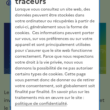
traceurs
Facebook
Partager sur Twitter
Partager sur Linkedin
Courriel
Copier dans le presse
Lorsque vous consultez un site web, des
données peuvent être stockées dans
votre ordinateur ou récupérées à partir de
celui-ci, généralement sous la forme de
cookies. Ces informations peuvent porter
sur vous, sur vos préférences ou sur votre
appareil et sont principalement utilisées
pour s'assurer que le site web fonctionne
correctement. Parce que nous respectons
votre droit à la vie privée, nous vous
donnons la possibilité de ne pas autoriser
certains types de cookies. Cette page
vous permet donc de donner ou de retirer
votre consentement, soit globalement soit
Le public et les parties prenantes sont
finalité par finalité. En savoir plus sur les
traitements mis en œuvre sur le site :
invités à contribuer entre le 4 novembre et
politique de confidentialité
.
le 16 décembre 2024 à la question