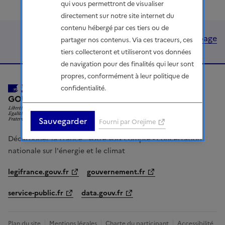
qui vous permettront de visualiser
directement sur notre site internet du
contenu hébergé par ces tiers ou de
Haut de page
partager nos contenus. Via ces traceurs, ces
tiers collecteront et utiliseront vos données
de navigation pour des finalités qui leur sont
propres, conformément à leur politique de
confidentialité.
LIBERTÉ, ÉGALITÉ, FRATERNITÉ
GOUVERNEMENT
Sauvegarder
Fourni par Orejime
Décarboner la France : votre voix compte - concertation
nationale sur l'énergie et le climat
legifrance.gouv.fr
gouvernement.fr
service-public.fr
data.gouv.fr
Plan du site
Mentions légales
Charte du participant
Accessibilité