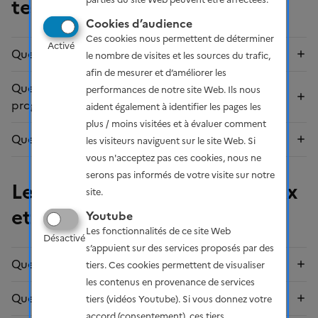
terme
Cookies d’audience
Ces cookies nous permettent de déterminer
Activé
Quel est l’état des lieux de la filière ?
le nombre de visites et les sources du trafic,
afin de mesurer et d’améliorer les
Quels sont les objectifs actuels de la
performances de notre site Web. Ils nous
programmation pluriannuelle de l’énergie (PPE) ?
aident également à identifier les pages les
plus / moins visitées et à évaluer comment
Quels sont les objectifs à plus long terme ?
les visiteurs naviguent sur le site Web. Si
vous n'acceptez pas ces cookies, nous ne
serons pas informés de votre visite sur notre
Les enjeux environnementaux
site.
et économiques
Youtube
Les fonctionnalités de ce site Web
Désactivé
s’appuient sur des services proposés par des
Quel bilan environnemental ?
tiers. Ces cookies permettent de visualiser
les contenus en provenance de services
Quels sont les enjeux économiques et financiers ?
tiers (vidéos Youtube). Si vous donnez votre
accord (consentement), ces tiers