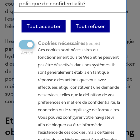
politique de confidentialité
.
cours d’eau, jusqu’aux centrales « de lac » qui
disposent d’une grande retenue et peuvent stocker
l’eau pendant plusieurs mois pour produire de
l’électricité à la demande.
Tout accepter
Tout refuser
Il existe également des
stations de transfert d’énergie
Cookies nécessaires
(requis)
par pompage
(STEP) qui sont des centrales
Ces cookies sont nécessaires au
Activé
hydroélectriques fonctionnant entre deux retenues
fonctionnement du site Web et ne peuvent
d’eau d’altitudes différentes et permettent de stocker
pas être désactivés dans nos systèmes. Ils
de l’électricité à grande échelle : ces installations
sont généralement établis en tant que
pompent des volumes d’eau pendant les périodes de
réponse à des actions que vous avez
moindre consommation d’électricité vers le réservoir
effectuées et qui constituent une demande
supérieur et les turbinent pendant les pics de
de services, telles que la définition de vos
consommation électrique.
préférences en matière de confidentialité, la
connexion ou le remplissage de formulaires.
Etat des lieux de la filière,
Vous pouvez configurer votre navigateur
afin de bloquer ou être informé de
objectifs actuels et à plus long
l'existence de ces cookies, mais certaines
parties du site Web peuvent être affectées.