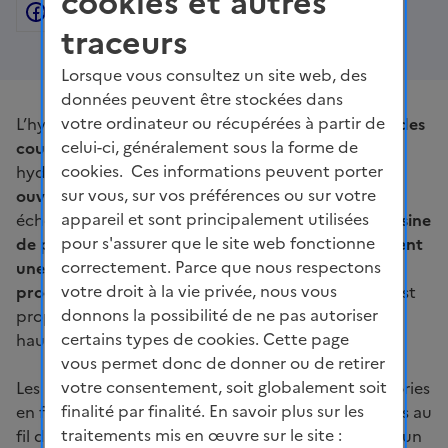
cookies et autres
Facebook
Partager sur Twitter
Partager sur Linkedin
Courriel
Copier dans le presse
traceurs
Lorsque vous consultez un site web, des
données peuvent être stockées dans
votre ordinateur ou récupérées à partir de
L’hydroélectricité
transforme l’énergie des lacs et des
celui-ci, généralement sous la forme de
cours d’eau en électricité
. Une installation
cookies. Ces informations peuvent porter
hydroélectrique est généralement composée d’un
sur vous, sur vos préférences ou sur votre
ouvrage de retenue
(barrage) permettant le cas
appareil et sont principalement utilisées
échéant de stocker l’eau et de l’orienter vers une
usine
pour s'assurer que le site web fonctionne
de production. Dans celle-ci, elle met en mouvement
correctement. Parce que nous respectons
une turbine associée à un alternateur afin de
votre droit à la vie privée, nous vous
produire de l’électricité
. La puissance électrique est
donnons la possibilité de ne pas autoriser
proportionnelle, en fonction de l’installation, à la
certains types de cookies. Cette page
hauteur de chute et au débit turbiné.
vous permet donc de donner ou de retirer
votre consentement, soit globalement soit
Les installations se répartissent en plusieurs catégories
finalité par finalité. En savoir plus sur les
en fonction de leurs caractéristiques : des centrales au
traitements mis en œuvre sur le site :
fil de l’eau qui turbinent tout ou partie du débit d’un