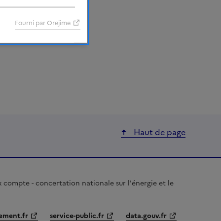
s que les dates des
Fourni par Orejime
Haut de page
 compte - concertation nationale sur l'énergie et le
ement.fr
service-public.fr
data.gouv.fr