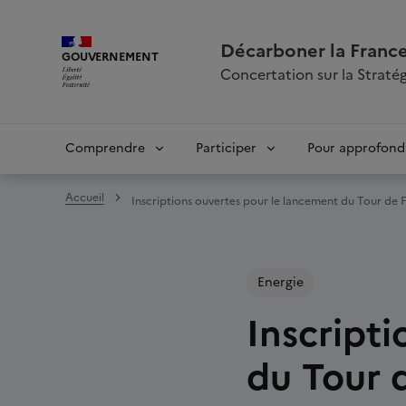
Décarboner la France
LIBERTÉ, ÉGALITÉ, FRATERNITÉ
GOUVERNEMENT
Concertation sur la Stratégi
Navigation
Comprendre
Participer
Pour approfond
principale
Accueil
Inscriptions ouvertes pour le lancement du Tour de 
Energie
Inscript
du Tour d