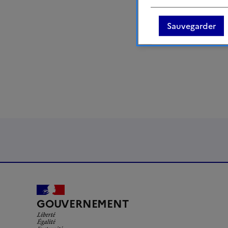
La
page relative au Tou
Sauvegarder
réunions dans les autre
LIBERTÉ, ÉGALITÉ,
GOUVERNEMENT