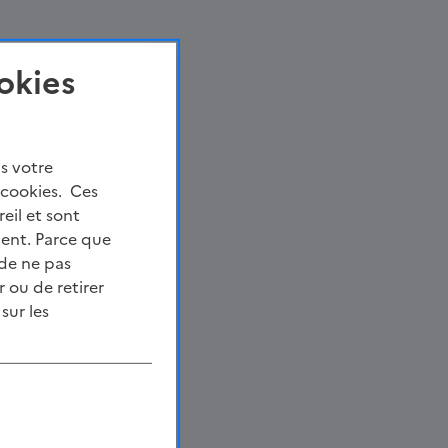
okies
s votre
 cookies. Ces
eil et sont
ment. Parce que
 de ne pas
 ou de retirer
sur les