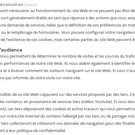
écessaires
(requis)
sont nécessaires au fonctionnement du site Web et ne peuvent pas être dé
s sont généralement établis en tant que réponse à des actions que vous avez
une demande de services, telles que la définition de vos préférences en mati
 ou le remplissage de formulaires. Vous pouvez configurer votre navigateur
 de l'existence de ces cookies, mais certaines parties du site Web peuvent ê
’audience
nous permettent de déterminer le nombre de visites et les sources du trafic
es performances de notre site Web. Ils nous aident également à identifier les
es et à évaluer comment les visiteurs naviguent sur le site Web. Si vous n'ac
on du Tour de France des régions se déroulera 
s pas informés de votre visite sur notre site.
es Hauts-de-France à Douai.
nalités de ce site Web s’appuient sur des services proposés par des tiers. 
r les contenus en provenance de services tiers (vidéos Youtube). Si vous do
t), ces tiers déposeront des cookies et autres traceurs qui vous permettron
sur notre site internet du contenu hébergé par ces tiers ou de partager nos
ire à cet événement directement sur le site internet de l
 tiers collecteront et utiliseront vos données de navigation pour des finalité
 à leur politique de confidentialité.