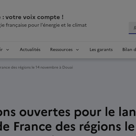
 : votre voix compte !
e française pour l'énergie et le climat
Re
ir
Actualités
Ressources
Les garants
Bilan 
France des régions le 14 novembre à Douai
ions ouvertes pour le l
e France des régions le