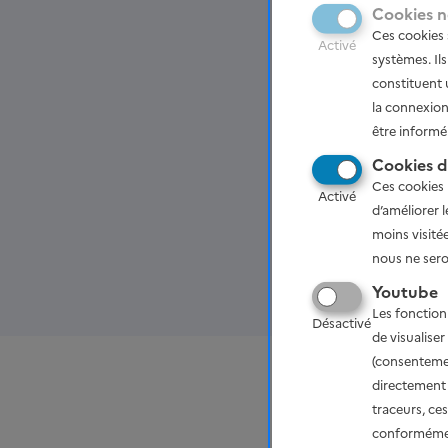
Cookies n
Ces cookies 
Activé
systèmes. Il
constituent 
la connexion
être informé
Cookies d
Ces cookies 
Activé
d’améliorer l
moins visité
La première réuni
nous ne seron
2022 matin dans l
Youtube
Les fonction
Désactivé
de visualise
(consentemen
directement 
Vous pouvez vous inscr
traceurs, ces
via ce lien
.
conformément