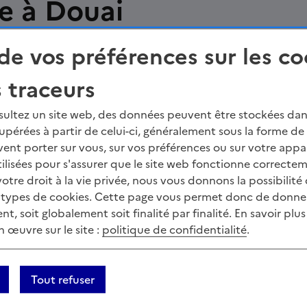
e à Douai
de vos préférences sur les co
s traceurs
ur Twitter
tager sur Linkedin
Courriel
Copier dans le presse-papier
ultez un site web, des données peuvent être stockées dan
upérées à partir de celui-ci, généralement sous la forme de
ent porter sur vous, sur vos préférences ou sur votre appar
ilisées pour s'assurer que le site web fonctionne correcte
tre droit à la vie privée, nous vous donnons la possibilité
s types de cookies. Cette page vous permet donc de donner
, soit globalement soit finalité par finalité. En savoir plus 
 œuvre sur le site :
politique de confidentialité
.
Tout refuser