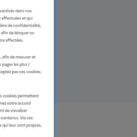
sactivés dans nos
 effectuées et qui
ère de confidentialité,
 afin de bloquer ou
tre affectées.
, afin de mesurer et
 pages les plus /
ceptez pas ces cookies,
le 14 novembre
Ces cookies permettent
nnez votre accord
t de visualiser
 contenus. Via ces
a DREAL Hauts-de-France
s qui leur sont propres,