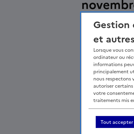
novembr
Gestion 
Partager la page
et autre
Facebook
Partager s
Par
Lorsque vous cons
ordinateur ou réc
informations peuv
principalement ut
nous respectons vo
autoriser certain
votre consentement
traitements mis en
Tout accepter