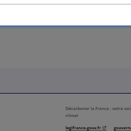
r de France des régions
sera progressivement mise à jour dè
s régions seront fixées.
Décarboner la France : votre voix
 FRATERNITÉ
climat
legifrance.gouv.fr
gouvern