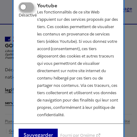
Youtube
Haut de page
Les fonctionnalités de ce site Web
Désactivé
s’appuient sur des services proposés par des
tiers. Ces cookies permettent de visualiser
les contenus en provenance de services
tiers (vidéos Youtube). Si vous donnez votre
LIBERTÉ, ÉGALITÉ, FRATERNITÉ
GOUVERNEMENT
accord (consentement), ces tiers
déposeront des cookies et autres traceurs
qui vous permettront de visualiser
Décarboner la France : votre voix compte - concertation
directement sur notre site internet du
nationale sur l'énergie et le climat
contenu hébergé par ces tiers ou de
partager nos contenus. Via ces traceurs, ces
legifrance.gouv.fr
gouvernement.fr
tiers collecteront et utiliseront vos données
de navigation pour des finalités qui leur sont
service-public.fr
data.gouv.fr
propres, conformément à leur politique de
confidentialité.
Plan du site
Mentions légales
Charte du participant
Accessibilité
Gérer vos cookies
Paramètres d'affichage
Sauvegarder
Fourni par Orejime