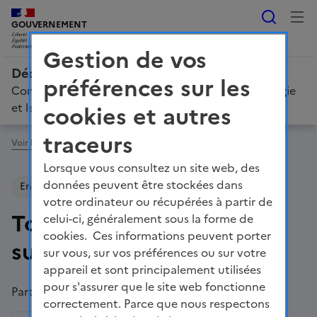
Reche
LIBERTÉ, ÉGALITÉ, FRATERNITÉ
GOUVERNEMENT
Gestion de vos
Décarboner la France : votre voix compte !
préférences sur les
Concertation sur la Stratégie française pour l'énergie
et le climat
cookies et autres
traceurs
Voir le fil d'ariane
Lorsque vous consultez un site web, des
données peuvent être stockées dans
Energie
votre ordinateur ou récupérées à partir de
Tour de France (étape 11
celui-ci, généralement sous la forme de
cookies. Ces informations peuvent porter
sur 12)
sur vous, sur vos préférences ou sur votre
appareil et sont principalement utilisées
pour s'assurer que le site web fonctionne
Partager la page
correctement. Parce que nous respectons