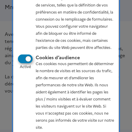
de services, telles que la définition de vos
Mme Agnès Pannier-Runacher.
préférences en matière de confidentialité, la
connexion ou le remplissage de formulaires.
Vous pouvez configurer votre navigateur
Avec la réunion Ile-de-France, se sont désormais
afin de bloquer ou être informé de
tenues 11 des 12 réunions du Tour de France des
l'existence de ces cookies, mais certaines
régions. Les présentations faites lors de ces réunions,
parties du site Web peuvent être affectées.
ainsi que les synthèses, sont mises en ligne sur la page
Cookies d’audience
du
Tour de France
dès qu'elles sont disponibles.
Ces cookies nous permettent de déterminer
Activé
le nombre de visites et les sources du trafic,
La dernière réunion, celle de la région Grand Est, se
afin de mesurer et d’améliorer les
déroulera à Metz le 5 janvier. Vous pouvez encore
performances de notre site Web. Ils nous
vous
inscrire
.
aident également à identifier les pages les
plus / moins visitées et à évaluer comment
les visiteurs naviguent sur le site Web. Si
vous n'acceptez pas ces cookies, nous ne
serons pas informés de votre visite sur notre
site.