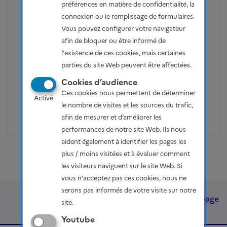
préférences en matière de confidentialité, la
Pour les outres mer ou la Corse, il peut être en
connexion ou le remplissage de formulaires.
revanche intéressant de développer des projets
Vous pouvez configurer votre navigateur
plus grands plus couteux pour décarboner leur mix
afin de bloquer ou être informé de
très fossile.
l'existence de ces cookies, mais certaines
parties du site Web peuvent être affectées.
Partager la page
Soutiens
Cookies d’audience
Ces cookies nous permettent de déterminer
Facebook
Partager sur Twitter
Partager sur Linkedin
Courriel
Copier dans le pr
1
Activé
votes - Se co
le nombre de visites et les sources du trafic,
afin de mesurer et d’améliorer les
performances de notre site Web. Ils nous
aident également à identifier les pages les
plus / moins visitées et à évaluer comment
les visiteurs naviguent sur le site Web. Si
vous n'acceptez pas ces cookies, nous ne
serons pas informés de votre visite sur notre
Haut de page
site.
Youtube