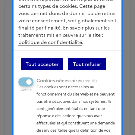
certains types de cookies. Cette page
vous permet donc de donner ou de retirer
Signaler
votre consentement, soit globalement soit
Publié le 18/01/2023 - 23h20
finalité par finalité. En savoir plus sur les
traitements mis en œuvre sur le site :
Nous n'avançerons pas avec des idéologies.
politique de confidentialité
.
B - Optimiser l’existant et, concernant de
nouveaux sites, aménager uniquement
ceux dont le potentiel est significatif ou
Tout accepter
Tout refuser
ceux présentant une sensibilité
environnementale quasi-nulle
Cookies nécessaires
(requis)
Ces cookies sont nécessaires au
Activé
Il faut optimiser au maximum l'existant et
fonctionnement du site Web et ne peuvent
développer TRES massivement les STEP. Nous
pas être désactivés dans nos systèmes. Ils
devons en outre revoir la réglementation
sont généralement établis en tant que
européenne qui empêche actuellement EDF
réponse à des actions que vous avez
d'investir dans ses barrages. Il faut éventuellement
effectuées et qui constituent une demande
développer de nouvelles installations mais plus
de services, telles que la définition de vos
petites avec un impact environnemental moindre.