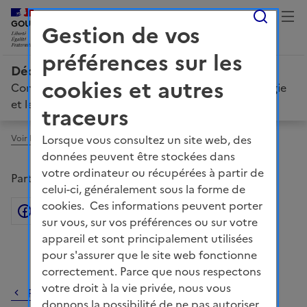
Reche
LIBERTÉ, ÉGALITÉ, FRATERNITÉ
GOUVERNEMENT
Gestion de vos
préférences sur les
Décarboner la France : votre voix compte !
cookies et autres
Concertation sur la Stratégie française pour l'énergie
et le climat
traceurs
Lorsque vous consultez un site web, des
Voir le fil d'ariane
données peuvent être stockées dans
votre ordinateur ou récupérées à partir de
Partager la page
celui-ci, généralement sous la forme de
cookies. Ces informations peuvent porter
Facebook
Partager sur Twitter
Partager sur Linkedin
Courriel
Copier dans le presse
sur vous, sur vos préférences ou sur votre
appareil et sont principalement utilisées
pour s'assurer que le site web fonctionne
correctement. Parce que nous respectons
votre droit à la vie privée, nous vous
Revenir au fil de discussion
donnons la possibilité de ne pas autoriser