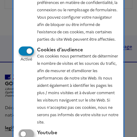
préférences en matière de confidentialité, la
connexion ou le remplissage de formulaires.
Vous pouvez configurer votre navigateur
afin de bloquer ou être informé de
l'existence de ces cookies, mais certaines
parties du site Web peuvent être affectées.
Haut de page
Cookies d’audience
Ces cookies nous permettent de déterminer
Activé
le nombre de visites et les sources du trafic,
afin de mesurer et d’améliorer les
performances de notre site Web. Ils nous
LIBERTÉ, ÉGALITÉ, FRATERNITÉ
GOUVERNEMENT
aident également à identifier les pages les
plus / moins visitées et à évaluer comment
les visiteurs naviguent sur le site Web. Si
Décarboner la France : votre voix compte - concertation
vous n'acceptez pas ces cookies, nous ne
nationale sur l'énergie et le climat
serons pas informés de votre visite sur notre
site.
legifrance.gouv.fr
gouvernement.fr
Youtube