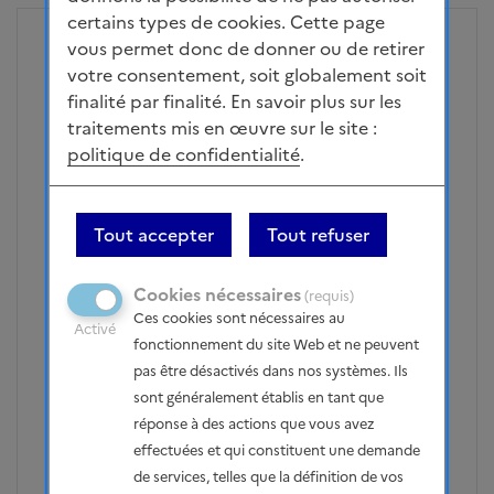
certains types de cookies. Cette page
vous permet donc de donner ou de retirer
Signaler
votre consentement, soit globalement soit
Publié le 18/01/2023 - 23h26
finalité par finalité. En savoir plus sur les
traitements mis en œuvre sur le site :
EvelD
politique de confidentialité
.
B - Optimiser l’existant et, concernant de
nouveaux sites, aménager uniquement
ceux dont le potentiel est significatif ou
Tout accepter
Tout refuser
ceux présentant une sensibilité
environnementale quasi-nulle
Cookies nécessaires
(requis)
Ces cookies sont nécessaires au
Activé
Trop d'impact environnemental, hélas.
fonctionnement du site Web et ne peuvent
pas être désactivés dans nos systèmes. Ils
Partager la page
Soutiens
sont généralement établis en tant que
réponse à des actions que vous avez
Facebook
Partager sur Twitter
Partager sur Linkedin
Courriel
Copier dans le pr
1
votes - Se co
effectuées et qui constituent une demande
de services, telles que la définition de vos