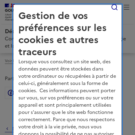
Reche
LIBERTÉ, ÉGALITÉ, FRATERNITÉ
GOUVERNEMENT
Gestion de vos
préférences sur les
Décarboner la France : votre voix compte !
cookies et autres
Concertation sur la Stratégie française pour l'énergie
et le climat
traceurs
Lorsque vous consultez un site web, des
Voir le fil d'ariane
données peuvent être stockées dans
votre ordinateur ou récupérées à partir de
Partager la page
celui-ci, généralement sous la forme de
cookies. Ces informations peuvent porter
Facebook
Partager sur Twitter
Partager sur Linkedin
Courriel
Copier dans le presse
sur vous, sur vos préférences ou sur votre
appareil et sont principalement utilisées
pour s'assurer que le site web fonctionne
correctement. Parce que nous respectons
votre droit à la vie privée, nous vous
Revenir au fil de discussion
donnons la possibilité de ne pas autoriser